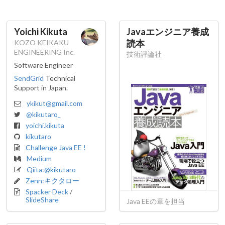
Yoichi Kikuta
Javaエンジニア養成
読本
KOZO KEIKAKU
ENGINEERING Inc.
技術評論社
Software Engineer
SendGrid
Technical
Support in Japan.
ykikut@gmail.com
@kikutaro_
yoichi.kikuta
kikutaro
Challenge Java EE !
Medium
Qiita:@kikutaro
Zenn:キクタロー
Spacker Deck
/
SlideShare
Java EEの章を担当