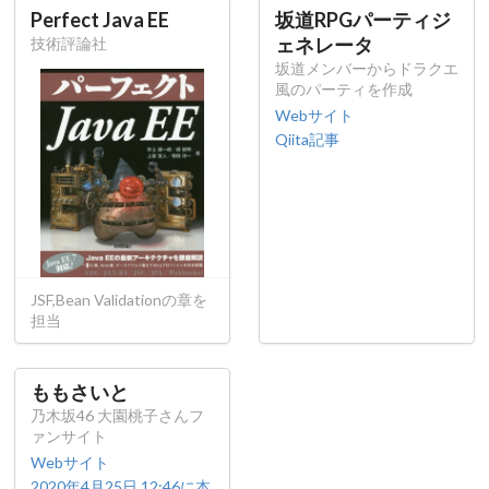
Perfect Java EE
坂道RPGパーティジ
ェネレータ
技術評論社
坂道メンバーからドラクエ
風のパーティを作成
Webサイト
Qiita記事
JSF,Bean Validationの章を
担当
ももさいと
乃木坂46 大園桃子さんフ
ァンサイト
Webサイト
2020年4月25日 12:46に本